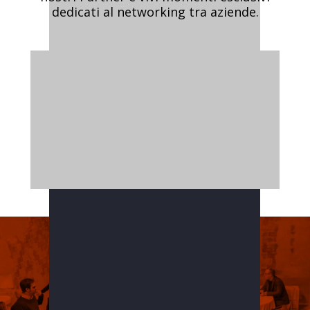
dedicati al networking tra aziende.
2
4 Febbraio 2014
TEDxVerona 2023
l'unico TEDx italiano di 2
giorni.