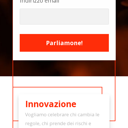
Indirizzo email
Parliamone!
Innovazione
Vogliamo celebrare chi cambia le
regole, chi prende dei rischi e